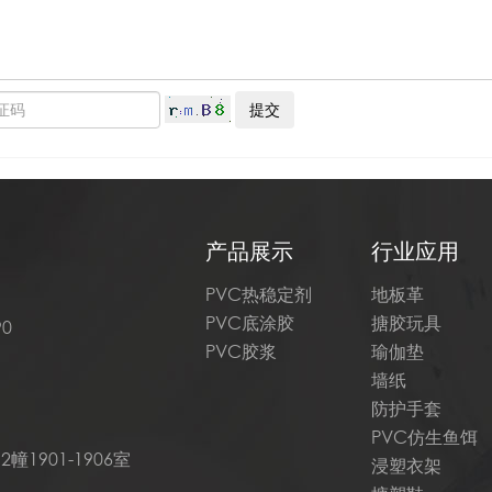
产品展示
行业应用
PVC热稳定剂
地板革
PVC底涂胶
搪胶玩具
90
PVC胶浆
瑜伽垫
墙纸
防护手套
PVC仿生鱼饵
901-1906室
浸塑衣架