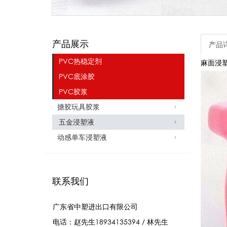
产品展示
产品
PVC热稳定剂
麻面浸
PVC底涂胶
PVC胶浆
搪胶玩具胶浆
五金浸塑液
动感单车浸塑液
联系我们
广东省中塑进出口有限公司
电话：赵先生18934135394 / 林先生