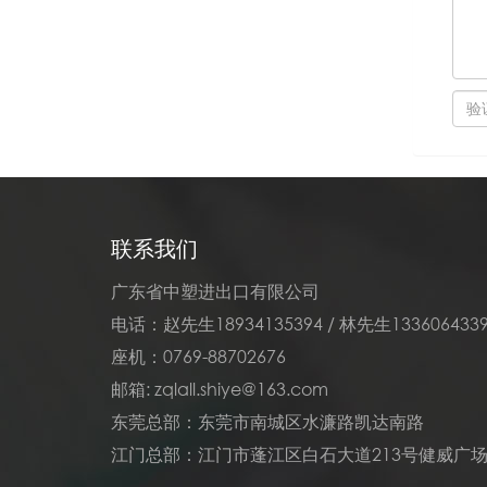
联系我们
广东省中塑进出口有限公司
电话：赵先生18934135394 / 林先生133606433
座机：0769-88702676
邮箱: zqlall.shiye@163.com
东莞总部：东莞市南城区水濂路凯达南路
江门总部：江门市蓬江区白石大道213号健威广场2幢1