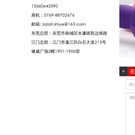
13360643390
座机：0769-88702676
邮箱: zqlall.shiye@163.com
东莞总部：东莞市南城区水濂路凯达南路
江门总部：江门市蓬江区白石大道213号
健威广场2幢1901-1906室