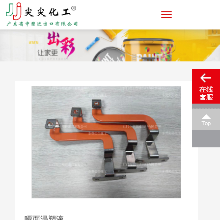
哑面浸塑液